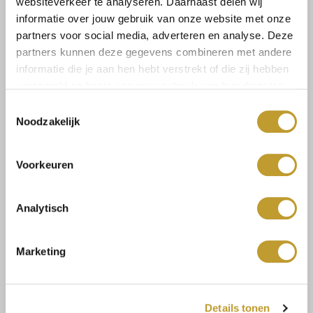
websiteverkeer te analyseren. Daarnaast delen wij
informatie over jouw gebruik van onze website met onze
Select a size
partners voor social media, adverteren en analyse. Deze
partners kunnen deze gegevens combineren met andere
informatie die je aan hen hebt verstrekt of die zij hebben
verzameld op basis van jouw gebruik van hun diensten.
Toestemmingsselectie
Noodzakelijk
Size guide
Versandkosten und
Rücksendungen
Voorkeuren
Analytisch
Mit Vertrauen sicher kaufen
Marketing
Schnelle Lieferung
Details tonen
Niedrige Versandkosten