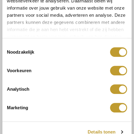
websiteverkeer te analyseren. Daarnaast delen wij
informatie over jouw gebruik van onze website met onze
Zum Warenkorb hinzufügen
partners voor social media, adverteren en analyse. Deze
partners kunnen deze gegevens combineren met andere
informatie die je aan hen hebt verstrekt of die zij hebben
verzameld op basis van jouw gebruik van hun diensten.
Toestemmingsselectie
Noodzakelijk
Size guide
Versandkosten und
Rücksendungen
Voorkeuren
Analytisch
Mit Vertrauen sicher kaufen
Marketing
Schnelle Lieferung
Details tonen
Niedrige Versandkosten