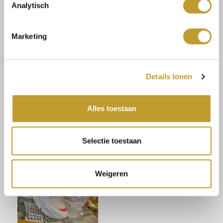
Analytisch
Marketing
Details tonen
STEVE MADDEN
CALVIN KLEIN
Alles toestaan
Match-RE sneaker IRISH
Raised cupsole sneaker
CREM
white/marshmellow
€109,99
€42,00
€139,99
Selectie toestaan
Weigeren