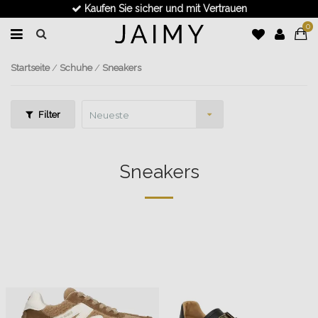
Kaufen Sie sicher und mit Vertrauen
0
Startseite
/
Schuhe
/
Sneakers
Filter
Neueste
Produkte
Sneakers