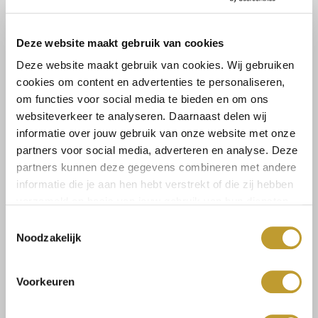
STEVE MADDEN
STEVE MADDEN
Maxilla-R sneaker BUFF
Possession-E sneaker
GOLD
BLACK PLAID
€119,99
€119,99
Deze website maakt gebruik van cookies
Deze website maakt gebruik van cookies. Wij gebruiken
cookies om content en advertenties te personaliseren,
om functies voor social media te bieden en om ons
websiteverkeer te analyseren. Daarnaast delen wij
informatie over jouw gebruik van onze website met onze
partners voor social media, adverteren en analyse. Deze
partners kunnen deze gegevens combineren met andere
informatie die je aan hen hebt verstrekt of die zij hebben
verzameld op basis van jouw gebruik van hun diensten.
Toestemmingsselectie
STEVE MADDEN
STEVE MADDEN
Noodzakelijk
Maxilla-S sneaker BLACK /
Elora sneaker LEOPARD
GOLD
€109,99
€109,99
Voorkeuren