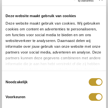
Deze website maakt gebruik van cookies
Deze website maakt gebruik van cookies. Wij gebruiken
cookies om content en advertenties te personaliseren,
om functies voor social media te bieden en om ons
websiteverkeer te analyseren. Daarnaast delen wij
JAIMY
JAIMY
Dani sunglasses brown
Dani sunglasses beige
informatie over jouw gebruik van onze website met onze
€19,99
€19,99
partners voor social media, adverteren en analyse. Deze
partners kunnen deze gegevens combineren met andere
informatie die je aan hen hebt verstrekt of die zij hebben
verzameld op basis van jouw gebruik van hun diensten.
Toestemmingsselectie
Noodzakelijk
Voorkeuren