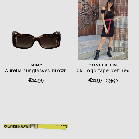
JAIMY
CALVIN KLEIN
Aurelia sunglasses brown
Ckj logo tape belt red
black
€14,99
€11,97
€39,90