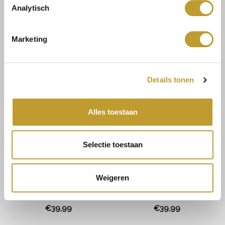
Analytisch
JAIMY
JAIMY
Nancy sunglasses white
Teddy detail shoulder bag
Marketing
bordeaux
€19,99
€39,99
Details tonen
Alles toestaan
Selectie toestaan
Weigeren
JAIMY
JAIMY
Teddy detail shoulder bag
Teddy detail shoulder bag
taupe
creme
€39,99
€39,99