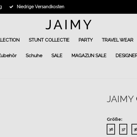
g
Niedrige Versandkosten
LLECTION
STUNT COLLECTIE
PARTY
TRAVEL WEAR
Zubehör
Schuhe
SALE
MAGAZIJN SALE
DESIGNE
JAIMY
Größe:
36
37
3