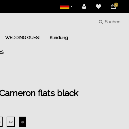
0
Suchen
WEDDING GUEST
Kleidung
RS
Cameron flats black
8
40
41