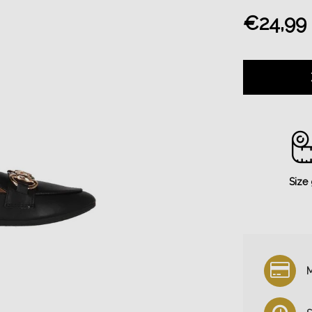
€24,99
Size
M