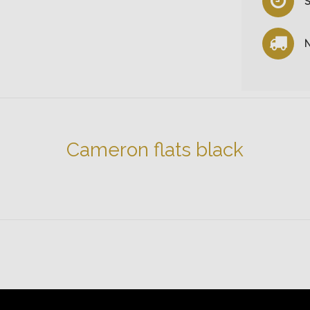
S
N
Cameron flats black