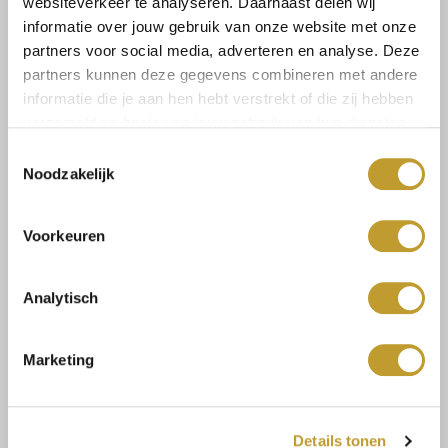
websiteverkeer te analyseren. Daarnaast delen wij
informatie over jouw gebruik van onze website met onze
Select a size
partners voor social media, adverteren en analyse. Deze
partners kunnen deze gegevens combineren met andere
informatie die je aan hen hebt verstrekt of die zij hebben
verzameld op basis van jouw gebruik van hun diensten.
Toestemmingsselectie
Noodzakelijk
Size guide
Versandkosten und
Rücksendungen
Voorkeuren
Analytisch
Mit Vertrauen sicher kaufen
Marketing
Schnelle Lieferung
Details tonen
Niedrige Versandkosten