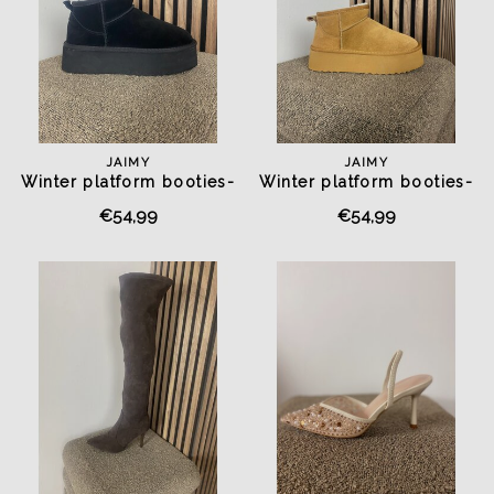
JAIMY
JAIMY
Winter platform booties-
Winter platform booties-
real leather black
real leather camel
€54,99
€54,99