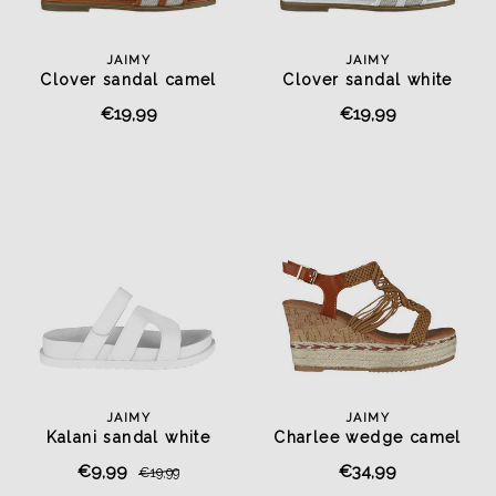
JAIMY
JAIMY
Clover sandal camel
Clover sandal white
€19,99
€19,99
JAIMY
JAIMY
Kalani sandal white
Charlee wedge camel
€9,99
€34,99
€19,99