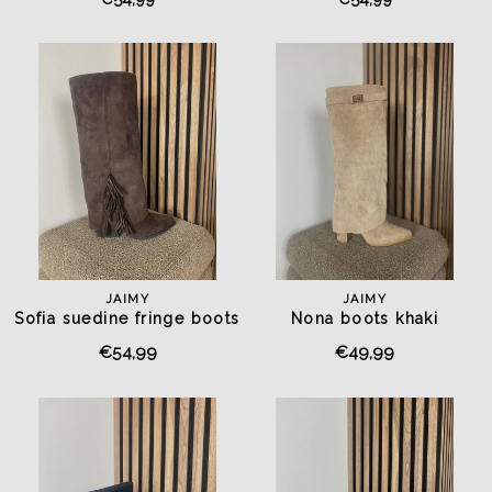
JAIMY
JAIMY
Sofia suedine fringe boots
Nona boots khaki
brown
€54,99
€49,99