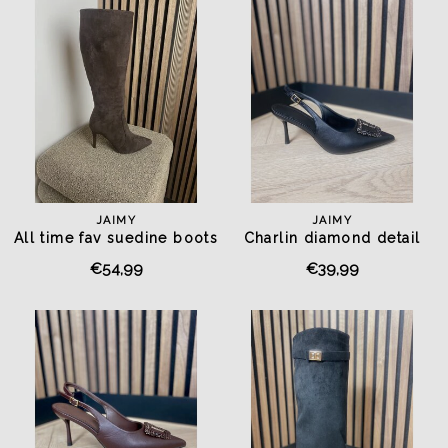
JAIMY
JAIMY
All time fav suedine boots
Charlin diamond detail
chocolate
heels black
€54,99
€39,99