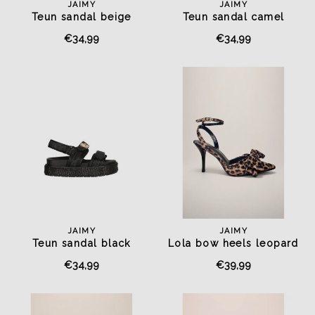
JAIMY
JAIMY
Teun sandal beige
Teun sandal camel
€34,99
€34,99
JAIMY
JAIMY
Teun sandal black
Lola bow heels leopard
€34,99
€39,99