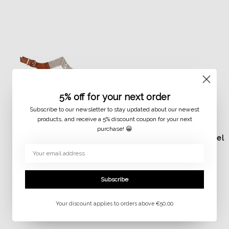
5% off for your next order
Subscribe to our newsletter to stay updated about our newest
products, and receive a 5% discount coupon for your next
purchase! 😀
JAIMY
JAIMY
Charlee wedge creme
Amora sandal denim/camel
€34,99
€12,49
€24,99
Subscribe
Your discount applies to orders above €50,00