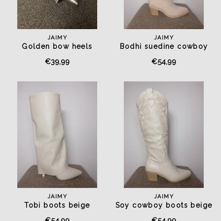
JAIMY
JAIMY
Golden bow heels
Bodhi suedine cowboy
boots beige
€39,99
€54,99
JAIMY
JAIMY
Tobi boots beige
Soy cowboy boots beige
€54,99
€54,99