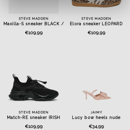
STEVE MADDEN
STEVE MADDEN
Maxilla-S sneaker BLACK /
Elora sneaker LEOPARD
GOLD
€109,99
€109,99
STEVE MADDEN
JAIMY
Match-RE sneaker IRISH
Lucy bow heels nude
CREM
€109,99
€34,99