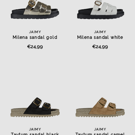
JAIMY
JAIMY
Milena sandal gold
Milena sandal white
€24,99
€24,99
JAIMY
JAIMY
Taytum sandal black
Taytum sandal camel