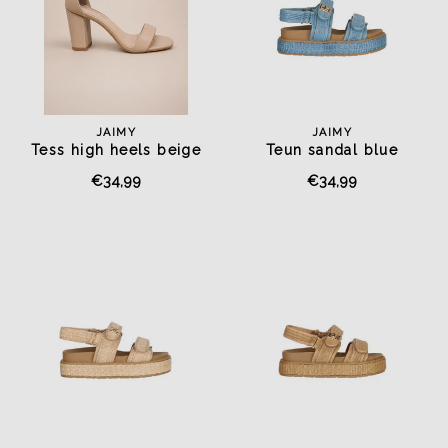
JAIMY
JAIMY
Tess high heels beige
Teun sandal blue
€34,99
€34,99