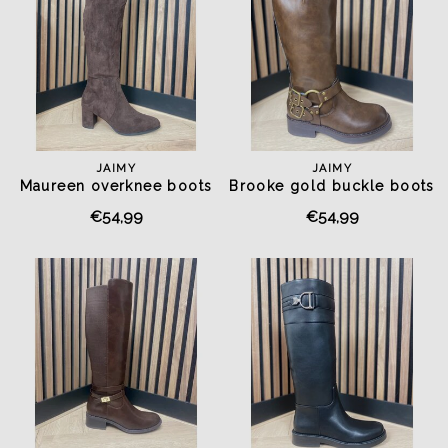
JAIMY
JAIMY
Maureen overknee boots
Brooke gold buckle boots
chocolate
brown
€54,99
€54,99