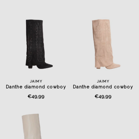
JAIMY
JAIMY
Danthe diamond cowboy
Danthe diamond cowboy
boots black
boots beige
€49,99
€49,99