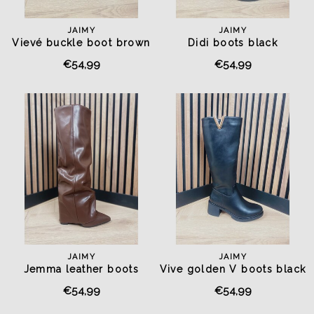
JAIMY
JAIMY
Vievé buckle boot brown
Didi boots black
€54,99
€54,99
JAIMY
JAIMY
Jemma leather boots
Vive golden V boots black
brown
€54,99
€54,99