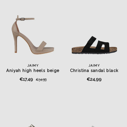
JAIMY
JAIMY
Aniyah high heels beige
Christina sandal black
€17,49
€24,99
€34,99