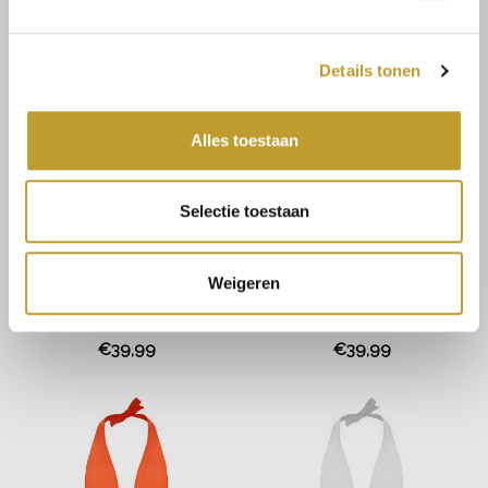
Details tonen
Alles toestaan
Selectie toestaan
Weigeren
JAIMY
JAIMY
Jenesis swimsuit black
Jenesis swimsuit army
green
€39,99
€39,99