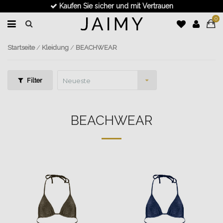
Kaufen Sie sicher und mit Vertrauen
0
Startseite
/
Kleidung
/
BEACHWEAR
Filter
Neueste
Produkte
BEACHWEAR