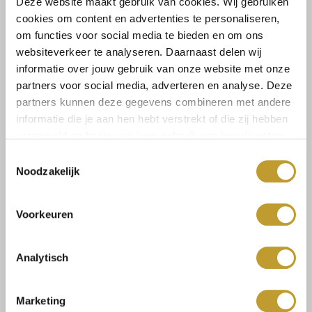
Deze website maakt gebruik van cookies. Wij gebruiken
cookies om content en advertenties te personaliseren,
om functies voor social media te bieden en om ons
websiteverkeer te analyseren. Daarnaast delen wij
JAIMY
JAIMY
Kylee bikini black
Kylee bikini blue
informatie over jouw gebruik van onze website met onze
partners voor social media, adverteren en analyse. Deze
€34,99
€34,99
partners kunnen deze gegevens combineren met andere
informatie die je aan hen hebt verstrekt of die zij hebben
verzameld op basis van jouw gebruik van hun diensten.
Toestemmingsselectie
Noodzakelijk
Voorkeuren
Analytisch
JAIMY
JAIMY
Priscilla bikini black
Priscilla bikini red
Marketing
€34,99
€34,99