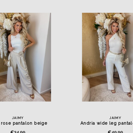
JAIMY
JAIMY
a rose pantalon beige
Andria wide leg panta
€34,99
€49,99