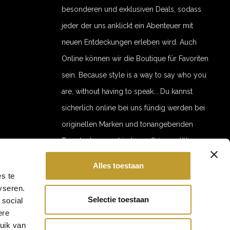
besonderen und exklusiven Deals, sodass
jeder der uns anklickt ein Abenteuer mit
neuen Entdeckungen erleben wird. Auch
Online können wir die Boutique für Favoriten
sein. Because style is a way to say who you
are, without having to speak... Du kannst
sicherlich online bei uns fündig werden bei
originellen Marken und tonangebenden
Trends der verschiedenen Saisons. Wir
bemühen uns online, jede Saison eine
Alles toestaan
5% off for your next order
interessante Auswahl für Mode und
s te
Subscribe to our newsletter to stay updated about our newest
yseren.
Accessoires anbieten zu können und zwar in
products, and receive a 5% discount coupon for your next
Selectie toestaan
purchase! 😀
 social
hoher Qualität und zu erschwinglichen
ere
Preisen. With love, Jaimy
ruik van