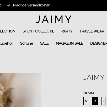
g
Niedrige Versandkosten
LLECTION
STUNT COLLECTIE
PARTY
TRAVEL WEAR
Zubehör
Schuhe
SALE
MAGAZIJN SALE
DESIGNE
JAIMY
Größe:
S
M
L