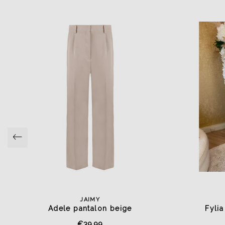
JAIMY
Adele pantalon beige
Fyli
€39,99