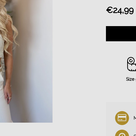
€24,99
Size
M