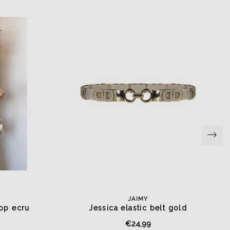
JAIMY
op ecru
Jessica elastic belt gold
€24,99