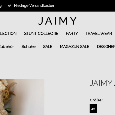
g
Niedrige Versandkosten
LLECTION
STUNT COLLECTIE
PARTY
TRAVEL WEAR
Zubehör
Schuhe
SALE
MAGAZIJN SALE
DESIGNE
JAIMY
Größe:
40