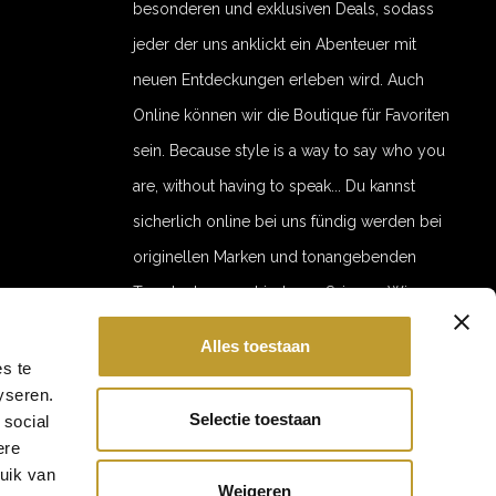
besonderen und exklusiven Deals, sodass
jeder der uns anklickt ein Abenteuer mit
neuen Entdeckungen erleben wird. Auch
Online können wir die Boutique für Favoriten
sein. Because style is a way to say who you
are, without having to speak... Du kannst
sicherlich online bei uns fündig werden bei
originellen Marken und tonangebenden
Trends der verschiedenen Saisons. Wir
bemühen uns online, jede Saison eine
Alles toestaan
5% off for your next order
interessante Auswahl für Mode und
s te
Subscribe to our newsletter to stay updated about our newest
yseren.
Accessoires anbieten zu können und zwar in
products, and receive a 5% discount coupon for your next
Selectie toestaan
purchase! 😀
 social
hoher Qualität und zu erschwinglichen
ere
Preisen. With love, Jaimy
ruik van
Weigeren