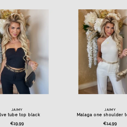
JAIMY
JAIMY
lve tube top black
Malaga one shoulder t
€19,99
€14,99