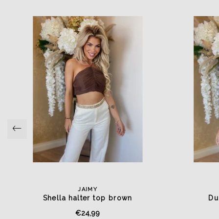
JAIMY
Shella halter top brown
Du
€24,99