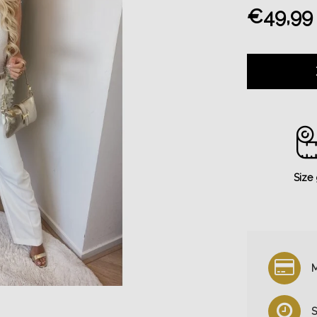
€49,99
Size
M
S