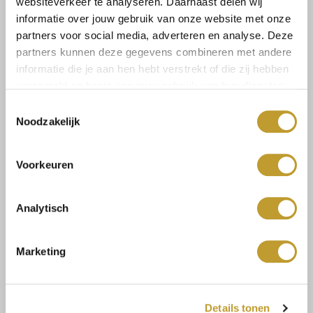
websiteverkeer te analyseren. Daarnaast delen wij
informatie over jouw gebruik van onze website met onze
Select a size
partners voor social media, adverteren en analyse. Deze
partners kunnen deze gegevens combineren met andere
informatie die je aan hen hebt verstrekt of die zij hebben
verzameld op basis van jouw gebruik van hun diensten.
Toestemmingsselectie
Noodzakelijk
Size guide
Versandkosten und
Rücksendungen
Voorkeuren
Analytisch
Mit Vertrauen sicher kaufen
Marketing
Schnelle Lieferung
Details tonen
Niedrige Versandkosten