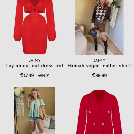
JAIMY
JAIMY
Laylah cut out dress red
Hannah vegan leather short
choco
€17,49
€39,99
€34,99