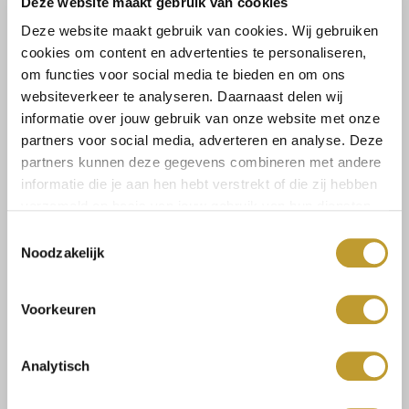
Deze website maakt gebruik van cookies
Deze website maakt gebruik van cookies. Wij gebruiken
cookies om content en advertenties te personaliseren,
om functies voor social media te bieden en om ons
JAIMY
JAIMY
websiteverkeer te analyseren. Daarnaast delen wij
Lindo vegan leather skirt
Joy belted skort black
informatie over jouw gebruik van onze website met onze
black
€44,99
€39,99
partners voor social media, adverteren en analyse. Deze
partners kunnen deze gegevens combineren met andere
informatie die je aan hen hebt verstrekt of die zij hebben
verzameld op basis van jouw gebruik van hun diensten.
Toestemmingsselectie
Noodzakelijk
Voorkeuren
Analytisch
JAIMY
JAIMY
Maya balloon skirt marron
Didi boots black