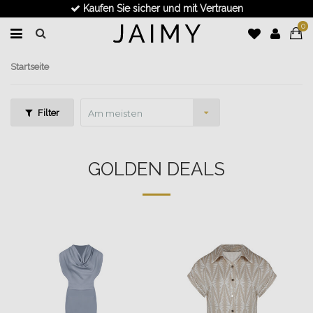
Schnelle Lieferung
0
Startseite
Filter
Am meisten
angesehen
GOLDEN DEALS