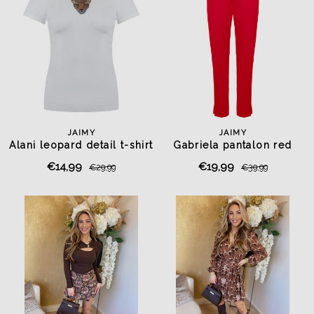
JAIMY
JAIMY
Alani leopard detail t-shirt
Gabriela pantalon red
white
€14,99
€19,99
€29,99
€39,99