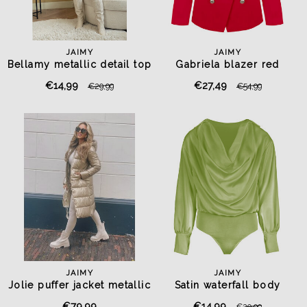
JAIMY
JAIMY
Bellamy metallic detail top
Gabriela blazer red
mint
€14,99
€27,49
€29,99
€54,99
JAIMY
JAIMY
Jolie puffer jacket metallic
Satin waterfall body
gold
pistachio
€79,99
€14,99
€29,99