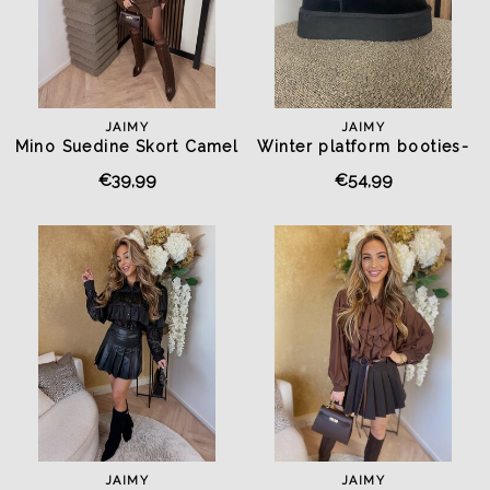
JAIMY
JAIMY
Mino Suedine Skort Camel
Winter platform booties-
real leather black
€39,99
€54,99
JAIMY
JAIMY