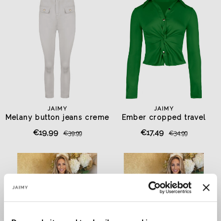
JAIMY
JAIMY
Melany button jeans creme
Ember cropped travel
blouse green
€19,99
€17,49
€39,99
€34,99