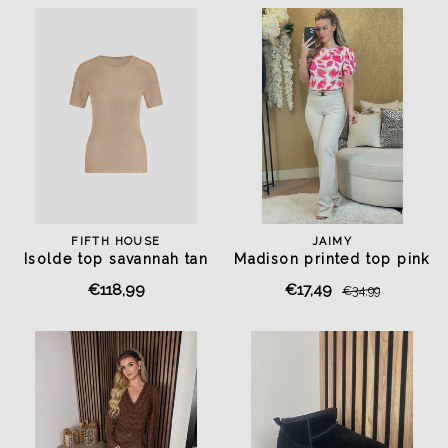
FIFTH HOUSE
JAIMY
Isolde top savannah tan
Madison printed top pink
€118,99
€17,49
€34,99