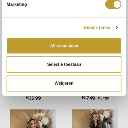
Marketing
€34,99
€54,99
Details tonen
Alles toestaan
Selectie toestaan
Weigeren
JAIMY
JAIMY
The suedine fringe skirt
Leather paper bag pantalon
choco
creme
€39,99
€17,49
€34,99