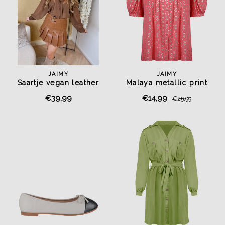
JAIMY
JAIMY
Saartje vegan leather
Malaya metallic print
belted skirt camel
blouse coral
€39,99
€14,99
€29,99