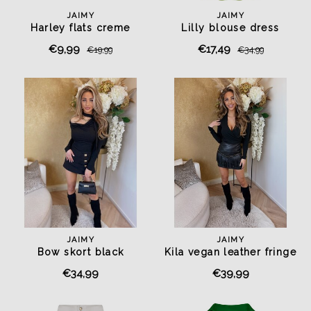
JAIMY
JAIMY
Harley flats creme
Lilly blouse dress
pistachio green
€9,99
€17,49
€19,99
€34,99
JAIMY
JAIMY
Bow skort black
Kila vegan leather fringe
skirt black
€34,99
€39,99