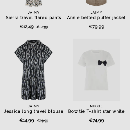
JAIMY
JAIMY
Sierra travel flared pants
Annie belted puffer jacket
camel
€12,49
€79,99
€24,99
JAIMY
NIKKIE
Jessica long travel blouse
Bow tie T-shirt star white
black
€14,99
€74,99
€29,99