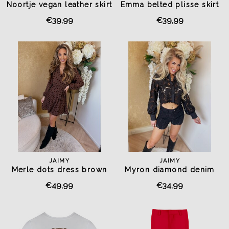
Noortje vegan leather skirt
Emma belted plisse skirt
black
choco
€39,99
€39,99
JAIMY
JAIMY
Merle dots dress brown
Myron diamond denim
short black
€49,99
€34,99