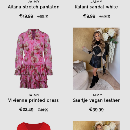
JAIMY
JAIMY
Aitana stretch pantalon
Kalani sandal white
taupe
€19,99
€9,99
€39,99
€19,99
JAIMY
JAIMY
Vivienne printed dress
Saartje vegan leather
belted skirt black
€22,49
€39,99
€44,99