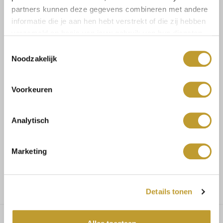
partners kunnen deze gegevens combineren met andere
informatie die je aan hen hebt verstrekt of die zij hebben
verzameld op basis van jouw gebruik van hun diensten.
Size guide
Versandkosten und
Toestemmingsselectie
Rücksendungen
Noodzakelijk
Voorkeuren
Mit Vertrauen sicher kaufen
Analytisch
Schnelle Lieferung
Marketing
Niedrige Versandkosten
Details tonen