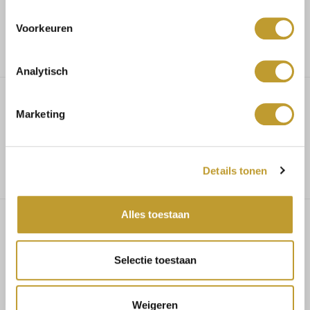
Niedrige Versandkosten
Voorkeuren
Analytisch
Marketing
Dottie short beige
Details tonen
Alles toestaan
Das könnte Ihnen auch gefallen
Selectie toestaan
Weigeren