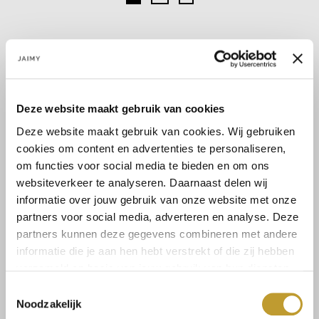
Benachrichtigen Sie mich
Deze website maakt gebruik van cookies
Deze website maakt gebruik van cookies. Wij gebruiken
cookies om content en advertenties te personaliseren,
Size guide
Versandkosten und
om functies voor social media te bieden en om ons
Rücksendungen
websiteverkeer te analyseren. Daarnaast delen wij
informatie over jouw gebruik van onze website met onze
partners voor social media, adverteren en analyse. Deze
partners kunnen deze gegevens combineren met andere
informatie die je aan hen hebt verstrekt of die zij hebben
Mit Vertrauen sicher kaufen
verzameld op basis van jouw gebruik van hun diensten.
Toestemmingsselectie
Schnelle Lieferung
Noodzakelijk