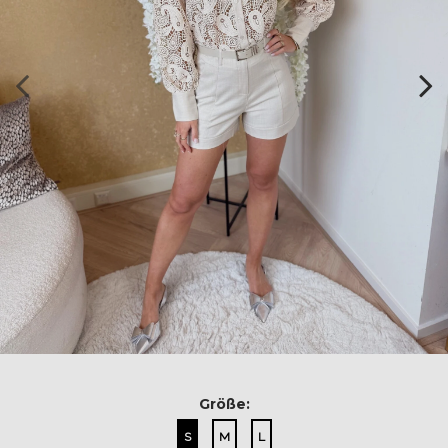
Größe:
S
M
L