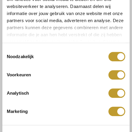
websiteverkeer te analyseren. Daarnaast delen wij
informatie over jouw gebruik van onze website met onze
partners voor social media, adverteren en analyse. Deze
Select a size
partners kunnen deze gegevens combineren met andere
informatie die je aan hen hebt verstrekt of die zij hebben
verzameld op basis van jouw gebruik van hun diensten.
Toestemmingsselectie
Noodzakelijk
Size guide
Versandkosten und
Rücksendungen
Voorkeuren
Analytisch
Mit Vertrauen sicher kaufen
Marketing
Schnelle Lieferung