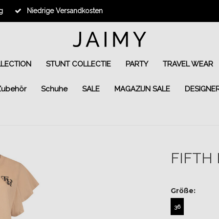
g
Niedrige Versandkosten
LLECTION
STUNT COLLECTIE
PARTY
TRAVEL WEAR
Zubehör
Schuhe
SALE
MAGAZIJN SALE
DESIGNE
FIFTH
Größe:
36