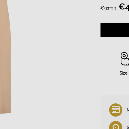
€4
€91,99
Size
M
S