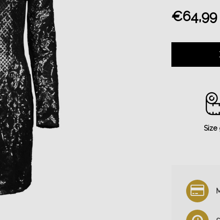
€64,99
Size
M