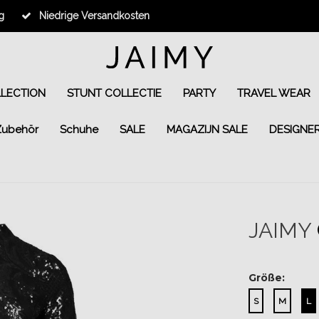
g
Niedrige Versandkosten
LLECTION
STUNT COLLECTIE
PARTY
TRAVEL WEAR
Zubehör
Schuhe
SALE
MAGAZIJN SALE
DESIGNE
JAIMY
Größe:
S
M
L