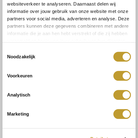
websiteverkeer te analyseren. Daarnaast delen wij
Zum Warenkorb hinzufügen
informatie over jouw gebruik van onze website met onze
partners voor social media, adverteren en analyse. Deze
partners kunnen deze gegevens combineren met andere
informatie die je aan hen hebt verstrekt of die zij hebben
verzameld op basis van jouw gebruik van hun diensten.
Toestemmingsselectie
Noodzakelijk
Size guide
Versandkosten und
Rücksendungen
Voorkeuren
Analytisch
Mit Vertrauen sicher kaufen
Marketing
Schnelle Lieferung
Niedrige Versandkosten