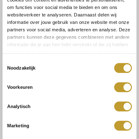
Größe:
om functies voor social media te bieden en om ons
websiteverkeer te analyseren. Daarnaast delen wij
1SIZE
informatie over jouw gebruik van onze website met onze
partners voor social media, adverteren en analyse. Deze
partners kunnen deze gegevens combineren met andere
Zum Warenkorb hinzufügen
informatie die je aan hen hebt verstrekt of die zij hebben
verzameld op basis van jouw gebruik van hun diensten.
Toestemmingsselectie
Noodzakelijk
Voorkeuren
Size guide
Versandkosten und
Rücksendungen
Analytisch
Marketing
Mit Vertrauen sicher kaufen