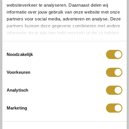
websiteverkeer te analyseren. Daarnaast delen wij
informatie over jouw gebruik van onze website met onze
Select a size
partners voor social media, adverteren en analyse. Deze
partners kunnen deze gegevens combineren met andere
informatie die je aan hen hebt verstrekt of die zij hebben
verzameld op basis van jouw gebruik van hun diensten.
Toestemmingsselectie
Noodzakelijk
Size guide
Versandkosten und
Rücksendungen
Voorkeuren
Analytisch
Mit Vertrauen sicher kaufen
Marketing
Schnelle Lieferung
Niedrige Versandkosten