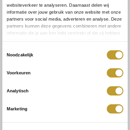
websiteverkeer te analyseren. Daarnaast delen wij
informatie over jouw gebruik van onze website met onze
Select a size
partners voor social media, adverteren en analyse. Deze
partners kunnen deze gegevens combineren met andere
informatie die je aan hen hebt verstrekt of die zij hebben
verzameld op basis van jouw gebruik van hun diensten.
Toestemmingsselectie
Noodzakelijk
Size guide
Versandkosten und
Rücksendungen
Voorkeuren
Analytisch
Mit Vertrauen sicher kaufen
Marketing
Schnelle Lieferung
Niedrige Versandkosten