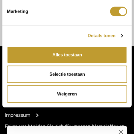
JOSH V
Neomay fitted top peach
Marketing
glitter
€69,99
Details tonen
Alles toestaan
Selectie toestaan
Kundendienst
Allgemeines
Weigeren
Kontakt
Impressum
Folge uns
Melden Sie sich für unseren Newsletter an