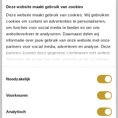
Deze website maakt gebruik van cookies
Deze website maakt gebruik van cookies. Wij gebruiken
cookies om content en advertenties te personaliseren,
om functies voor social media te bieden en om ons
websiteverkeer te analyseren. Daarnaast delen wij
JOSH V
JOSH V
Saar satin bustier top
Nicoline bikini bottom
informatie over jouw gebruik van onze website met onze
creme
cream black
partners voor social media, adverteren en analyse. Deze
€39,99
€39,99
partners kunnen deze gegevens combineren met andere
informatie die je aan hen hebt verstrekt of die zij hebben
verzameld op basis van jouw gebruik van hun diensten.
Toestemmingsselectie
Noodzakelijk
Voorkeuren
Analytisch