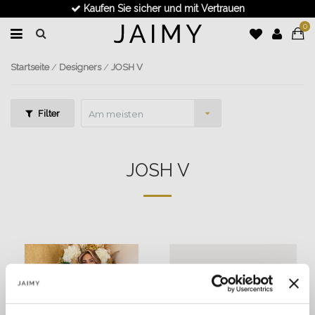
Kaufen Sie sicher und mit Vertrauen
0
Startseite
/
Designers
/
JOSH V
Filter
Am meisten
angesehen
JOSH V