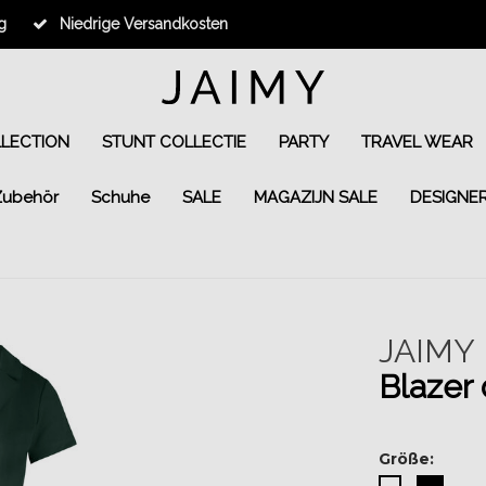
g
Niedrige Versandkosten
LLECTION
STUNT COLLECTIE
PARTY
TRAVEL WEAR
Zubehör
Schuhe
SALE
MAGAZIJN SALE
DESIGNE
JAIMY
Blazer 
Größe: