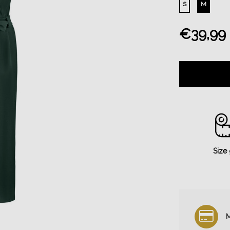
S
M
€39,99
Size
M