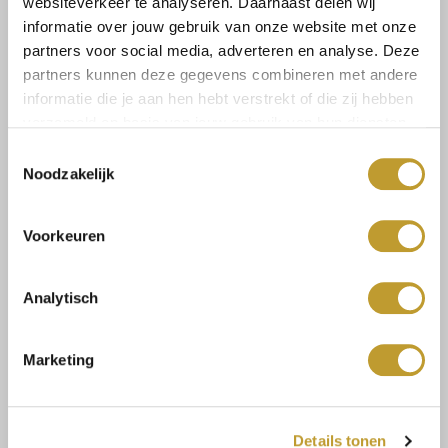
websiteverkeer te analyseren. Daarnaast delen wij
informatie over jouw gebruik van onze website met onze
Select a size
partners voor social media, adverteren en analyse. Deze
partners kunnen deze gegevens combineren met andere
informatie die je aan hen hebt verstrekt of die zij hebben
verzameld op basis van jouw gebruik van hun diensten.
Toestemmingsselectie
Noodzakelijk
Size guide
Versandkosten und
Rücksendungen
Voorkeuren
Analytisch
Mit Vertrauen sicher kaufen
Marketing
Schnelle Lieferung
Details tonen
Niedrige Versandkosten