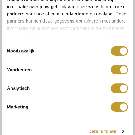
informatie over jouw gebruik van onze website met onze
Zum Warenkorb hinzufügen
partners voor social media, adverteren en analyse. Deze
partners kunnen deze gegevens combineren met andere
informatie die je aan hen hebt verstrekt of die zij hebben
verzameld op basis van jouw gebruik van hun diensten.
Toestemmingsselectie
Noodzakelijk
Size guide
Versandkosten und
Rücksendungen
Voorkeuren
Analytisch
Mit Vertrauen sicher kaufen
Marketing
Schnelle Lieferung
Niedrige Versandkosten
Details tonen