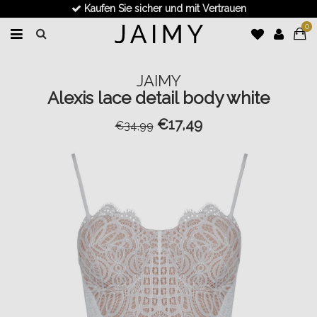
Kaufen Sie sicher und mit Vertrauen
0
JAIMY
Alexis lace detail body white
€17,49
€34,99