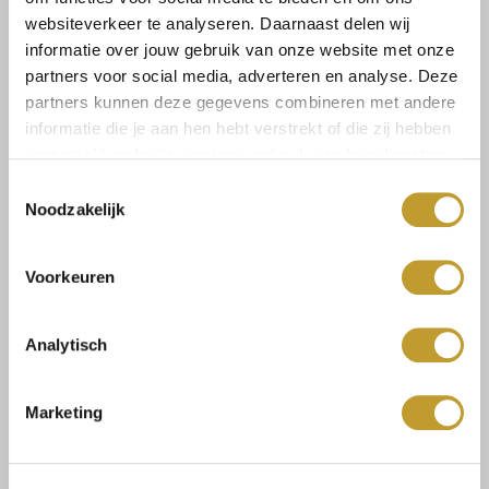
websiteverkeer te analyseren. Daarnaast delen wij
informatie over jouw gebruik van onze website met onze
partners voor social media, adverteren en analyse. Deze
Select a size
partners kunnen deze gegevens combineren met andere
informatie die je aan hen hebt verstrekt of die zij hebben
verzameld op basis van jouw gebruik van hun diensten.
Toestemmingsselectie
Noodzakelijk
Size guide
Versandkosten und
Rücksendungen
Voorkeuren
Analytisch
Mit Vertrauen sicher kaufen
Marketing
Schnelle Lieferung