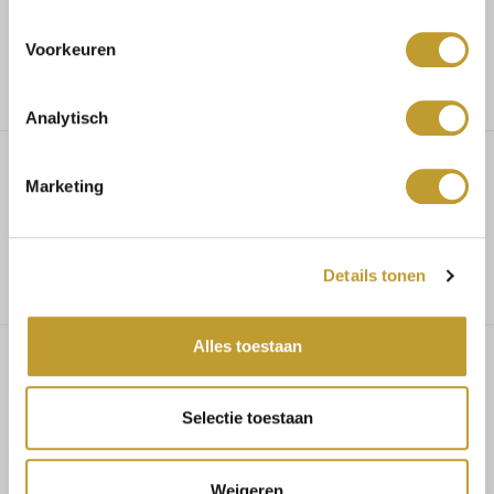
Niedrige Versandkosten
Voorkeuren
Analytisch
Marketing
Dhanee silk blazer coffee
Details tonen
Alles toestaan
Das könnte Ihnen auch gefallen
Selectie toestaan
Weigeren