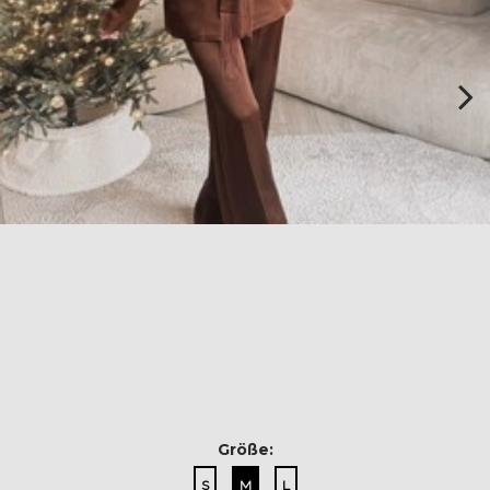
Größe:
S
M
L