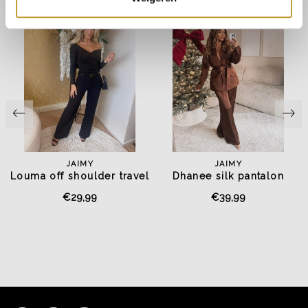
JAIMY
JAIMY
Louma off shoulder travel
Dhanee silk pantalon
top black
coffee
€29,99
€39,99