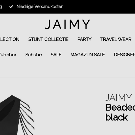
g
Niedrige Versandkosten
LLECTION
STUNT COLLECTIE
PARTY
TRAVEL WEAR
Zubehör
Schuhe
SALE
MAGAZIJN SALE
DESIGNE
JAIMY
Beaded
black