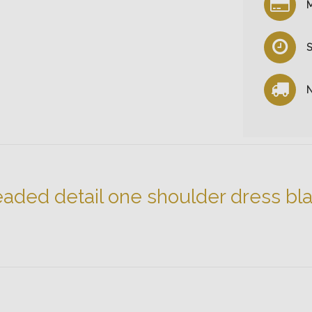
M
S
N
aded detail one shoulder dress bl