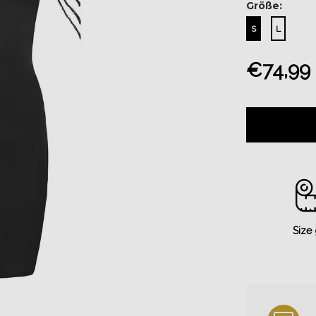
Größe:
S
L
€74,99
Size