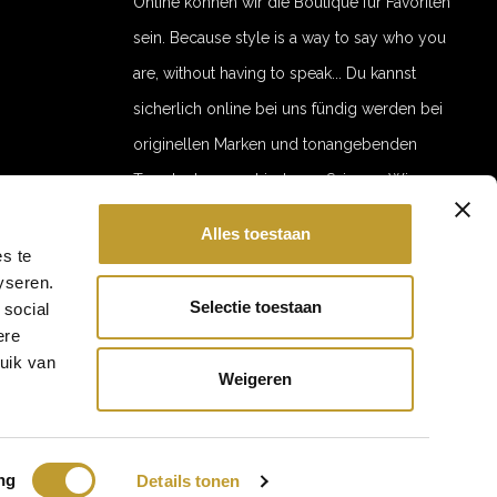
Online können wir die Boutique für Favoriten
sein. Because style is a way to say who you
are, without having to speak... Du kannst
sicherlich online bei uns fündig werden bei
originellen Marken und tonangebenden
Trends der verschiedenen Saisons. Wir
bemühen uns online, jede Saison eine
Alles toestaan
5% off for your next order
interessante Auswahl für Mode und
s te
Subscribe to our newsletter to stay updated about our newest
yseren.
Accessoires anbieten zu können und zwar in
products, and receive a 5% discount coupon for your next
Selectie toestaan
purchase! 😀
 social
hoher Qualität und zu erschwinglichen
ere
Preisen. With love, Jaimy
ruik van
Weigeren
Subscribe
Your discount applies to orders above €50,00
ng
Details tonen