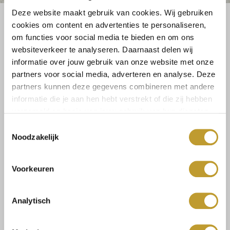
Deze website maakt gebruik van cookies. Wij gebruiken
cookies om content en advertenties te personaliseren,
om functies voor social media te bieden en om ons
websiteverkeer te analyseren. Daarnaast delen wij
Größe:
informatie over jouw gebruik van onze website met onze
partners voor social media, adverteren en analyse. Deze
M/L
partners kunnen deze gegevens combineren met andere
informatie die je aan hen hebt verstrekt of die zij hebben
verzameld op basis van jouw gebruik van hun diensten.
Zum Warenkorb hinzufügen
Toestemmingsselectie
Noodzakelijk
Voorkeuren
Size guide
Versandkosten und
Analytisch
Rücksendungen