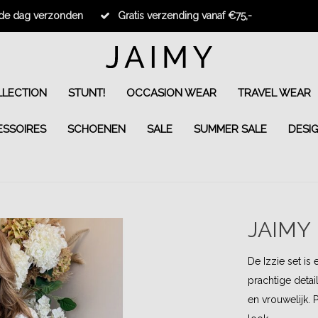
fde dag verzonden
Gratis verzending vanaf €75,-
LECTION
STUNT!
OCCASION WEAR
TRAVEL WEAR
ESSOIRES
SCHOENEN
SALE
SUMMER SALE
DESI
JAIMY
De Izzie set is
prachtige detai
en vrouwelijk. 