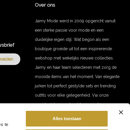
Over ons
Jaimy Mode werd in 2009 opgericht vanuit
een sterke passie voor mode en een
duidelijke eigen stijl. Wat begon als een
wsbrief
boutique groeide uit tot een inspirerende
webshop met wekelijks nieuwe collecties.
melden
Jaimy en haar team selecteren met zorg de
mooiste items van het moment. Van elegante
jurken tot perfect gestylde sets en trending
outfits voor elke gelegenheid. Via onze
socials delen we dagelijks inspiratie en
stylingvideo’s. Door de jaren heen zijn we
Alles toestaan
uitgegroeid tot een merk met een trouwe
GET 10% OFF YOUR ORDER!
s te