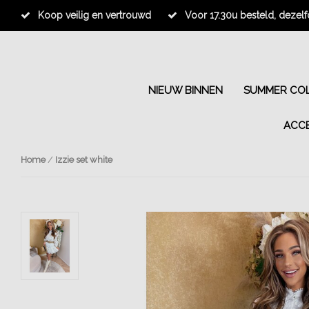
Koop veilig en vertrouwd
Voor 17.30u besteld, dezel
NIEUW BINNEN
SUMMER COL
ACC
Home
/
Izzie set white