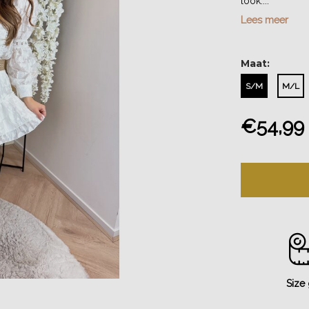
look....
Lees meer
Maat:
S/M
M/L
€54,99
Size