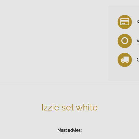
K
V
G
Izzie set white
Maat advies: