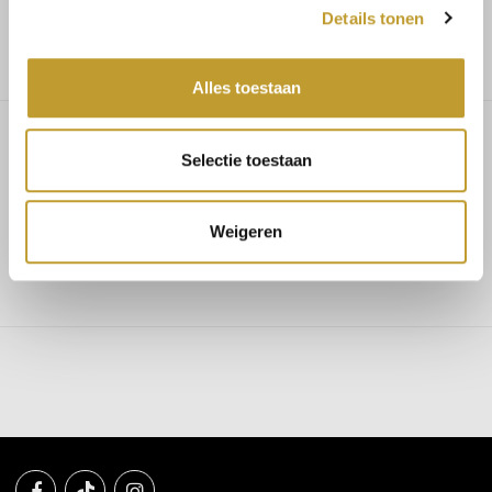
Gratis verzending vanaf €75,-
Details tonen
Alles toestaan
Selectie toestaan
Bodhi suedine cowboy boots
beige
Weigeren