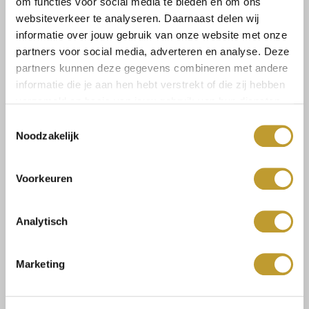
om functies voor social media te bieden en om ons
websiteverkeer te analyseren. Daarnaast delen wij
informatie over jouw gebruik van onze website met onze
partners voor social media, adverteren en analyse. Deze
Select a size
partners kunnen deze gegevens combineren met andere
informatie die je aan hen hebt verstrekt of die zij hebben
verzameld op basis van jouw gebruik van hun diensten.
Toestemmingsselectie
Noodzakelijk
Size guide
Verzenden & retourneren
Voorkeuren
Analytisch
Koop veilig en vertrouwd
Marketing
Voor 17.30u besteld, dezelfde dag verzonden