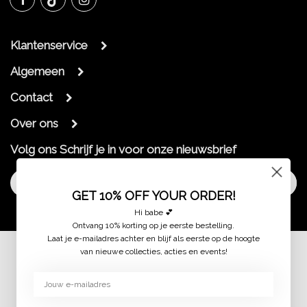
Klantenservice
Algemeen
Contact
Over ons
Volg ons
Schrijf je in voor onze nieuwsbrief
Aanmelden
GET 10% OFF YOUR ORDER!
Hi babe 💕
Ontvang 10% korting op je eerste bestelling.
Laat je e-mailadres achter en blijf als eerste op de hoogte
van nieuwe collecties, acties en events!
© 2026 jaimymode.nl