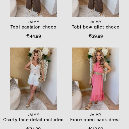
JAIMY
JAIMY
Tobi pantalon choco
Tobi bow gilet choco
€44,99
€39,99
JAIMY
JAIMY
Charly lace detail included
Fiore open back dress
belt short white
coral
€34,99
€49,99