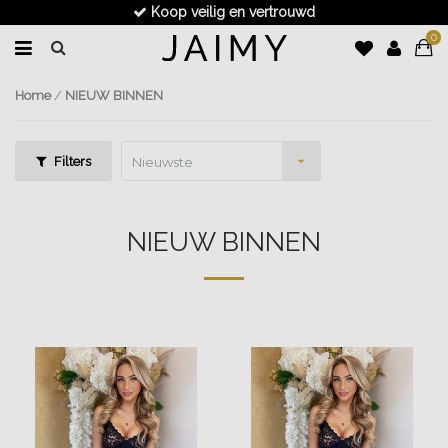
Voor 17.30u besteld, dezelfde dag verzonden
0
Home
/
NIEUW BINNEN
Filters
Nieuwste
producten
NIEUW BINNEN