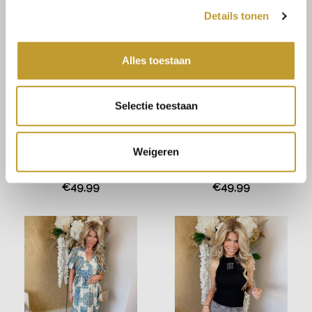
Details tonen
Alles toestaan
Selectie toestaan
Weigeren
JAIMY
JAIMY
Kate cotton playsuit green
Kate cotton playsuit black
€49,99
€49,99