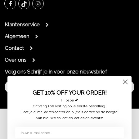
Klantenservice
Algemeen
Contact
Over ons
Volg ons
Schrijf je in voor onze nieuwsbrief
Aanmelden
GET 10% OFF YOUR ORDER!
Hi babe 💕
Ontvang 10% korting op je eerste bestelling.
Laat je e-mailadres achter en blijf als eerste op de hoogte
van nieuwe collecties, acties en events!
© 2026 jaimymode.nl