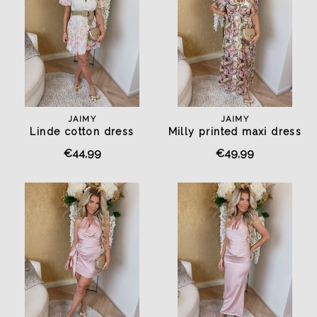
JAIMY
JAIMY
Linde cotton dress
Milly printed maxi dress
€44,99
€49,99