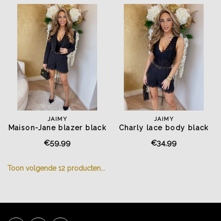
JAIMY
JAIMY
Maison-Jane blazer black
Charly lace body black
€59,99
€34,99
Toon volgende
12
producten...