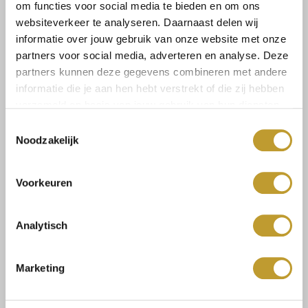
om functies voor social media te bieden en om ons
JAIMY
JAIMY
websiteverkeer te analyseren. Daarnaast delen wij
Claudine a-line belted
Kate cotton playsuit light
informatie over jouw gebruik van onze website met onze
dress lavendel
blue
€59,99
€49,99
partners voor social media, adverteren en analyse. Deze
partners kunnen deze gegevens combineren met andere
informatie die je aan hen hebt verstrekt of die zij hebben
verzameld op basis van jouw gebruik van hun diensten.
Toestemmingsselectie
Noodzakelijk
Voorkeuren
Analytisch
JAIMY
JAIMY
Kate cotton playsuit pink
Kate cotton playsuit coral
Marketing
€49,99
€49,99