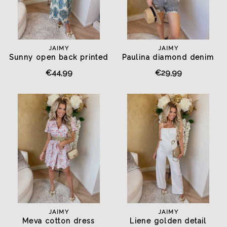
JAIMY
JAIMY
Sunny open back printed
Paulina diamond denim
dress
short grey
€44,99
€29,99
JAIMY
JAIMY
Meva cotton dress
Liene golden detail