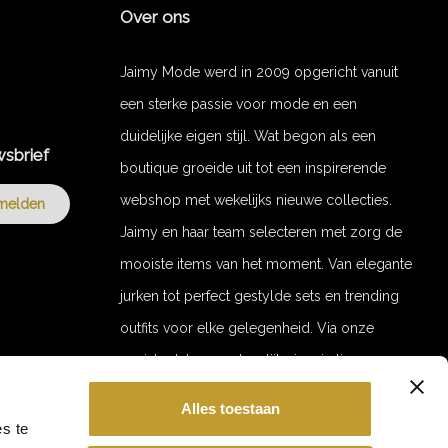
Over ons
Jaimy Mode werd in 2009 opgericht vanuit
een sterke passie voor mode en een
duidelijke eigen stijl. Wat begon als een
wsbrief
boutique groeide uit tot een inspirerende
webshop met wekelijks nieuwe collecties.
melden
Jaimy en haar team selecteren met zorg de
mooiste items van het moment. Van elegante
jurken tot perfect gestylde sets en trending
outfits voor elke gelegenheid. Via onze
socials delen we dagelijks inspiratie en
stylingvideo’s. Door de jaren heen zijn we
Alles toestaan
uitgegroeid tot een merk met een trouwe
GET 10% OFF YOUR ORDER!
s te