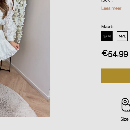
look....
Lees meer
Maat:
S/M
M/L
€54,99
Size