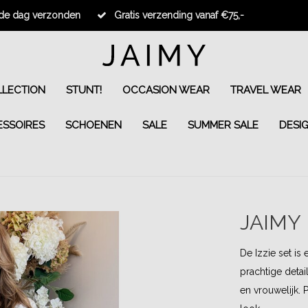
fde dag verzonden
Gratis verzending vanaf €75,-
LECTION
STUNT!
OCCASION WEAR
TRAVEL WEAR
ESSOIRES
SCHOENEN
SALE
SUMMER SALE
DESI
JAIMY
De Izzie set is
prachtige detai
en vrouwelijk. 