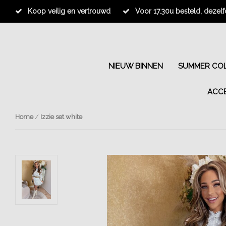
Koop veilig en vertrouwd
Voor 17.30u besteld, dezel
NIEUW BINNEN
SUMMER COL
ACC
Home
/
Izzie set white