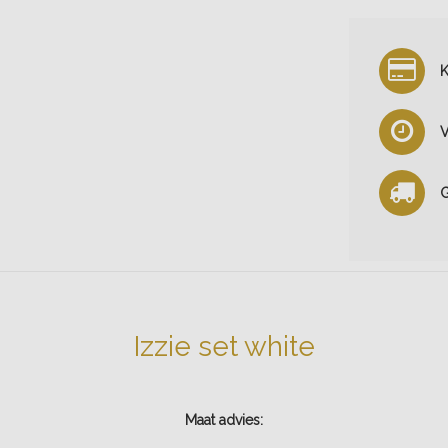
K
V
G
Izzie set white
Maat advies: