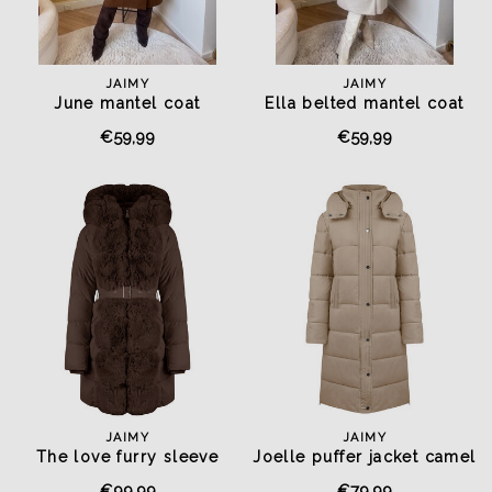
JAIMY
JAIMY
June mantel coat
Ella belted mantel coat
chocolate
creme
€59,99
€59,99
JAIMY
JAIMY
The love furry sleeve
Joelle puffer jacket camel
jacket brown
€99,99
€79,99