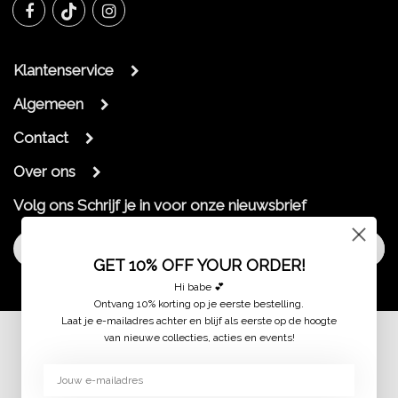
Klantenservice
Algemeen
Contact
Over ons
Volg ons
Schrijf je in voor onze nieuwsbrief
Aanmelden
GET 10% OFF YOUR ORDER!
Hi babe 💕
Ontvang 10% korting op je eerste bestelling.
Laat je e-mailadres achter en blijf als eerste op de hoogte
van nieuwe collecties, acties en events!
© 2026 jaimymode.nl