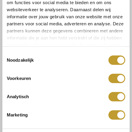
om functies voor social media te bieden en om ons
JAIMY
JAIMY
websiteverkeer te analyseren. Daarnaast delen wij
Furry parka jacket black
Camille puffer jacket creme
informatie over jouw gebruik van onze website met onze
€119,99
€99,99
partners voor social media, adverteren en analyse. Deze
partners kunnen deze gegevens combineren met andere
informatie die je aan hen hebt verstrekt of die zij hebben
verzameld op basis van jouw gebruik van hun diensten.
Toestemmingsselectie
Noodzakelijk
Voorkeuren
Analytisch
JAIMY
JAIMY
Ada short puffer jacket
Fleurtje belted puffer
chocolate
jacket beige
Marketing
€79,99
€119,99