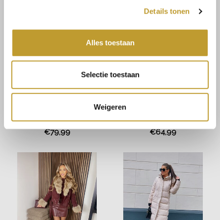
Details tonen
Alles toestaan
Selectie toestaan
Weigeren
JAIMY
JAIMY
Loesje belted puffer jacket
Eloise puffer jacket red
creme
€79,99
€64,99