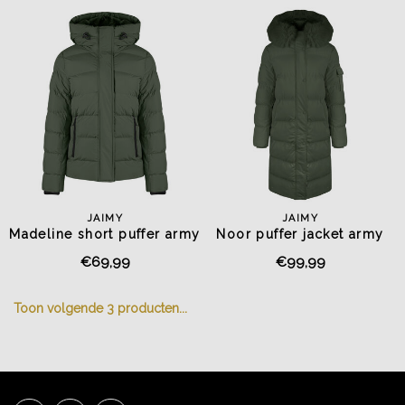
JAIMY
JAIMY
Madeline short puffer army
Noor puffer jacket army
green
green
€69,99
€99,99
Toon volgende
3
producten...