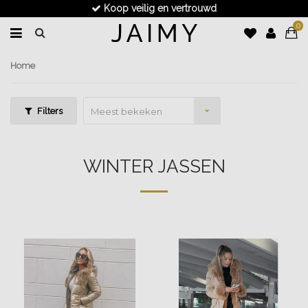
Voor 17.30u besteld, dezelfde dag verzonden
0
Home
Filters
Meest bekeken
WINTER JASSEN