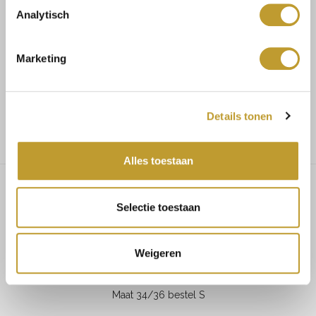
Analytisch
Koop veilig en vertrouwd
Marketing
Voor 17.30u besteld, dezelfde dag verzonden
Gratis verzending vanaf €75,-
Details tonen
Alles toestaan
Selectie toestaan
Odette fur leather jacket black
Weigeren
MAATADVIES
Maat 34/36 bestel S