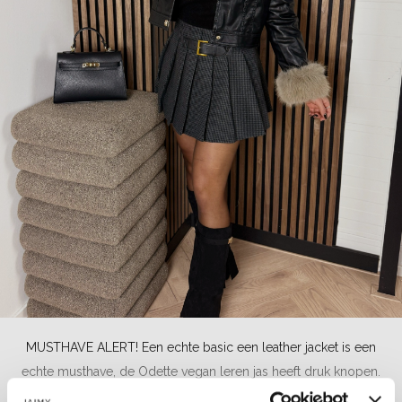
MUSTHAVE ALERT! Een echte basic een leather jacket is een
echte musthave, de Odette vegan leren jas heeft druk knopen.
Super mooi dicht te dragen maar ook zeker open op een jurkje,