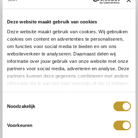
pantalon of jeans. De faux fur kraag en mouwen kunnen er ook
Lees meer
af...
Deze website maakt gebruik van cookies
Lees meer
Maat:
Deze website maakt gebruik van cookies. Wij gebruiken
cookies om content en advertenties te personaliseren,
S
M
om functies voor social media te bieden en om ons
websiteverkeer te analyseren. Daarnaast delen wij
informatie over jouw gebruik van onze website met onze
Back in stock alert!
partners voor social media, adverteren en analyse. Deze
partners kunnen deze gegevens combineren met andere
informatie die je aan hen hebt verstrekt of die zij hebben
verzameld op basis van jouw gebruik van hun diensten.
Toestemmingsselectie
Noodzakelijk
Size guide
Verzenden & retourneren
Voorkeuren