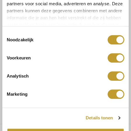
partners voor social media, adverteren en analyse. Deze
partners kunnen deze gegevens combineren met andere
informatie die je aan hen hebt verstrekt of die zij hebben
verzameld op basis van jouw gebruik van hun diensten.
Toestemmingsselectie
Size guide
Verzenden & retourneren
Noodzakelijk
Voorkeuren
Koop veilig en vertrouwd
Analytisch
Voor 17.30u besteld, dezelfde dag verzonden
Marketing
Gratis verzending vanaf €75,-
Details tonen