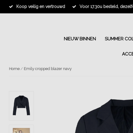
Koop veilig en vertrouwd
Voor 17.30u besteld, dezel
NIEUW BINNEN
SUMMER COL
ACC
Home
/
Emily cropped blazer navy