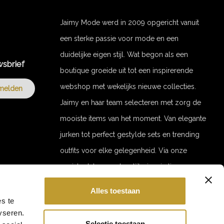
Jaimy Mode werd in 2009 opgericht vanuit
een sterke passie voor mode en een
duidelijke eigen stijl. Wat begon als een
wsbrief
boutique groeide uit tot een inspirerende
webshop met wekelijks nieuwe collecties.
melden
Jaimy en haar team selecteren met zorg de
mooiste items van het moment. Van elegante
jurken tot perfect gestylde sets en trending
outfits voor elke gelegenheid. Via onze
socials delen we dagelijks inspiratie en
stylingvideo’s. Door de jaren heen zijn we
Alles toestaan
uitgegroeid tot een merk met een trouwe
GET 10% OFF YOUR ORDER!
s te
yseren.
Hi babe 💕
klantenkring. Jaimy Mode staat voor stijl,
Ontvang 10% korting op je eerste bestelling.
Selectie toestaan