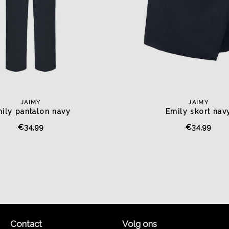
JAIMY
JAIMY
ily pantalon navy
Emily skort nav
€34,99
€34,99
Contact
Volg ons