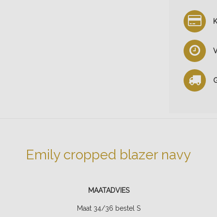
K
V
G
Emily cropped blazer navy
MAATADVIES
Maat 34/36 bestel S