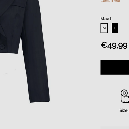
Lees meer
Maat:
M
L
€49,99
Size