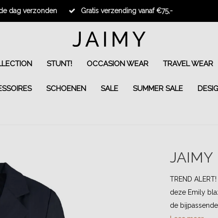
fde dag verzonden
Gratis verzending vanaf €75,-
LECTION
STUNT!
OCCASION WEAR
TRAVEL WEAR
ESSOIRES
SCHOENEN
SALE
SUMMER SALE
DESI
JAIMY
TREND ALERT! E
deze Emily bla
de bijpassende 