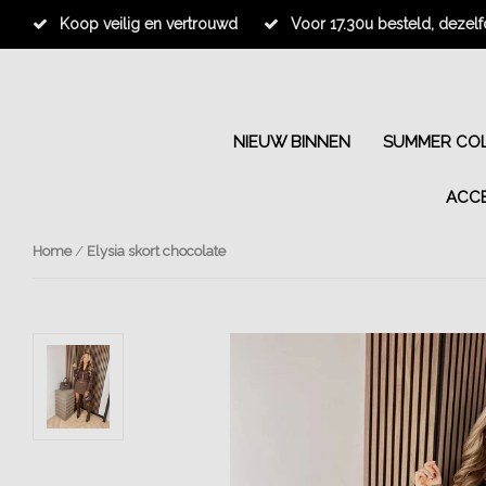
Koop veilig en vertrouwd
Voor 17.30u besteld, dezel
NIEUW BINNEN
SUMMER COL
ACC
Home
/
Elysia skort chocolate