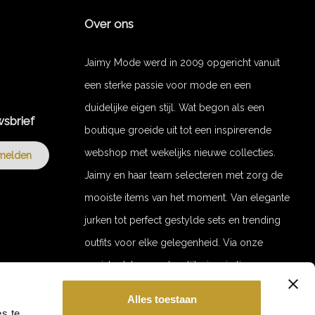
Over ons
Jaimy Mode werd in 2009 opgericht vanuit
een sterke passie voor mode en een
duidelijke eigen stijl. Wat begon als een
wsbrief
boutique groeide uit tot een inspirerende
webshop met wekelijks nieuwe collecties.
melden
Jaimy en haar team selecteren met zorg de
mooiste items van het moment. Van elegante
jurken tot perfect gestylde sets en trending
outfits voor elke gelegenheid. Via onze
socials delen we dagelijks inspiratie en
stylingvideo’s. Door de jaren heen zijn we
Alles toestaan
uitgegroeid tot een merk met een trouwe
GET 10% OFF YOUR ORDER!
s te