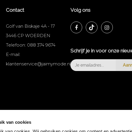
Contact
Volg ons
Golf van Biskaje 4A - 17
3446 CP WOERDEN
Telefoon:
088 374 9674
Schrijf je in voor onze nieu
E-mail:
klantenservice@jaimymode.nl
Aan
ik van cookies
k van cookies. Wij gebruiken cookies om content en advertentie