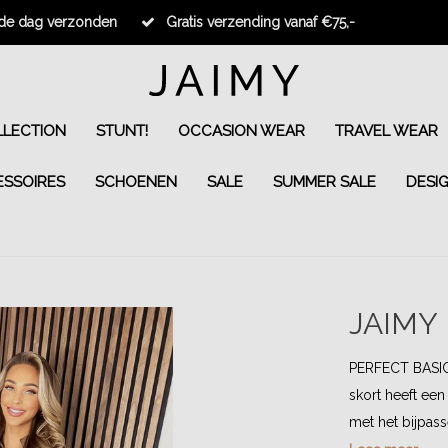
fde dag verzonden
Gratis verzending vanaf €75,-
LECTION
STUNT!
OCCASION WEAR
TRAVEL WEAR
ESSOIRES
SCHOENEN
SALE
SUMMER SALE
DESI
JAIMY
PERFECT BASIC
skort heeft een
met het bijpas