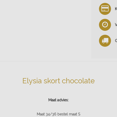
K
V
G
Elysia skort chocolate
Maat advies:
Maat 34/36 bestel maat S