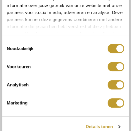
informatie over jouw gebruik van onze website met onze
Koop veilig en vertrouwd
partners voor social media, adverteren en analyse. Deze
partners kunnen deze gegevens combineren met andere
informatie die je aan hen hebt verstrekt of die zij hebben
Voor 17.30u besteld, dezelfde dag verzonden
verzameld op basis van jouw gebruik van hun diensten.
Toestemmingsselectie
Gratis verzending vanaf €75,-
Noodzakelijk
Voorkeuren
Analytisch
Elena metallic cropped blazer
offwhite
Marketing
MAATADVIES
Details tonen