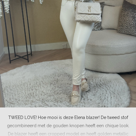
TWEED LOVE! Hoe mooi is deze Elena blazer! De tweed stof
gecombineerd met de gouden knopen heeft een chique look.
De blazer heeft een cropped model en heeft golden metallic