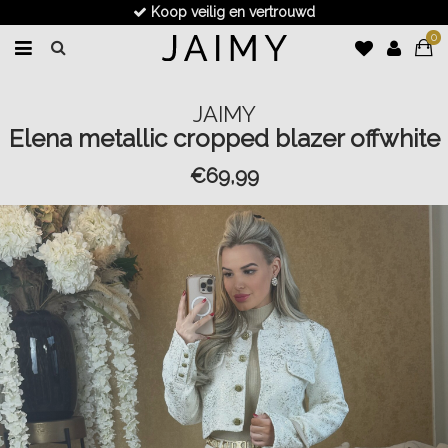
Koop veilig en vertrouwd
0
JAIMY
Elena metallic cropped blazer offwhite
€69,99