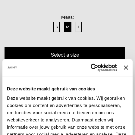
Maat:
S
M
L
Select a size
Deze website maakt gebruik van cookies
Deze website maakt gebruik van cookies. Wij gebruiken
Size guide
Verzenden & retourneren
cookies om content en advertenties te personaliseren,
om functies voor social media te bieden en om ons
websiteverkeer te analyseren. Daarnaast delen wij
informatie over jouw gebruik van onze website met onze
Koop veilig en vertrouwd
partners voor social media, adverteren en analyse. Deze