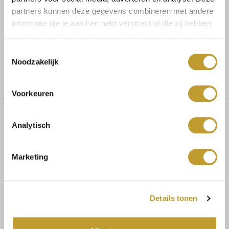
partners kunnen deze gegevens combineren met andere
informatie die je aan hen hebt verstrekt of die zij hebben
Voor 17.30u besteld, dezelfde dag verzonden
verzameld op basis van jouw gebruik van hun diensten.
Toestemmingsselectie
Gratis verzending vanaf €75,-
Noodzakelijk
Voorkeuren
Analytisch
Dubai skirt creme
Marketing
MAATADVIES
Maat 34/36 bestel S
Details tonen
Maat 36/38 bestel M