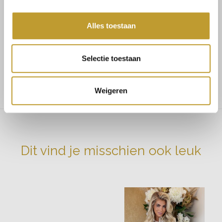
MAATADVIES
Maat 36 bestel S
Alles toestaan
Maat 38 bestel M
Selectie toestaan
Maat 40 bestel L
Het model draagt maat S en heeft een lengte van 168 cm
Weigeren
Dit vind je misschien ook leuk