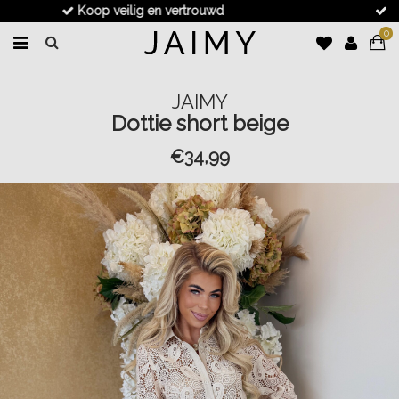
Voor 17.30u besteld, dezelfde dag verzonden
0
JAIMY
Dottie short beige
€34,99