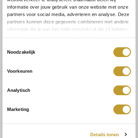
informatie over jouw gebruik van onze website met onze
Koop veilig en vertrouwd
partners voor social media, adverteren en analyse. Deze
partners kunnen deze gegevens combineren met andere
Voor 17.30u besteld, dezelfde dag verzonden
informatie die je aan hen hebt verstrekt of die zij hebben
verzameld op basis van jouw gebruik van hun diensten.
Toestemmingsselectie
Gratis verzending vanaf €75,-
Noodzakelijk
Voorkeuren
Analytisch
Dottie short beige
Marketing
97% polyester 3% elasthaan
stretch: nee
Details tonen