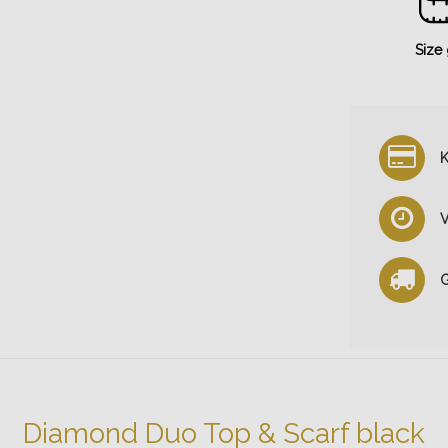
Size
K
V
G
Diamond Duo Top & Scarf black