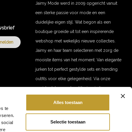
Jaimy Mode werd in 2009 opgericht vanuit
een sterke passie voor mode en een
duidelijke eigen stijl. Wat begon als een
wsbrief
boutique groeide uit tot een inspirerende
webshop met wekelijks nieuwe collecties.
melden
Jaimy en haar team selecteren met zorg de
mooiste items van het moment. Van elegante
jurken tot perfect gestylde sets en trending
outfits voor elke gelegenheid. Via onze
socials delen we dagelijks inspiratie en
stylingvideo’s. Door de jaren heen zijn we
Alles toestaan
uitgegroeid tot een merk met een trouwe
GET 10% OFF YOUR ORDER!
s te
yseren.
Hi babe 💕
klantenkring. Jaimy Mode staat voor stijl,
Ontvang 10% korting op je eerste bestelling.
Selectie toestaan
 social
kwaliteit en verfijnde uitstraling. With love,
Laat je e-mailadres achter en blijf als eerste op de hoogte
ere