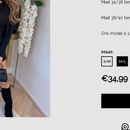
Maat 34/36 be
Maat 38/40 be
Ons model is 
Maat:
S/M
M/L
€34,99