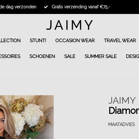
fde dag verzonden
Gratis verzending vanaf €75,-
LECTION
STUNT!
OCCASION WEAR
TRAVEL WEAR
ESSOIRES
SCHOENEN
SALE
SUMMER SALE
DESI
JAIMY
Diamon
MAATADVIES