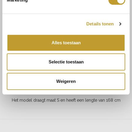
Lengte: normaal
Halslijn: blazer kraag
Details tonen
Mouw: lang
Sluiting: knoop / ceintuur
Alles toestaan
Stretch: nee
MAATADVIES
Selectie toestaan
Maat 34/36 bestel S
Maat 38/40 bestel M
Weigeren
Maat 40/42 bestel L
Het model draagt maat S en heeft een lengte van 168 cm