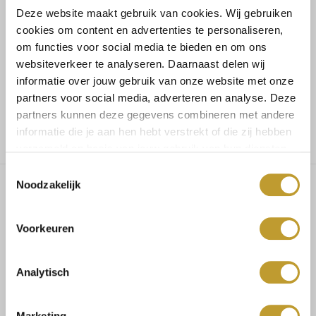
Deze website maakt gebruik van cookies. Wij gebruiken
Koop veilig en vertrouwd
cookies om content en advertenties te personaliseren,
om functies voor social media te bieden en om ons
websiteverkeer te analyseren. Daarnaast delen wij
Voor 17.30u besteld, dezelfde dag verzonden
informatie over jouw gebruik van onze website met onze
partners voor social media, adverteren en analyse. Deze
Gratis verzending vanaf €75,-
partners kunnen deze gegevens combineren met andere
informatie die je aan hen hebt verstrekt of die zij hebben
verzameld op basis van jouw gebruik van hun diensten.
Toestemmingsselectie
Noodzakelijk
Dhanee silk blazer sage green
Voorkeuren
Kleur: sage green
Analytisch
Fit: normaal
Marketing