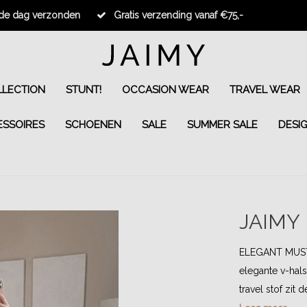
fde dag verzonden
Gratis verzending vanaf €75,-
LECTION
STUNT!
OCCASION WEAR
TRAVEL WEAR
ESSOIRES
SCHOENEN
SALE
SUMMER SALE
DESI
JAIMY
ELEGANT MUSTHA
elegante v-hal
travel stof zit 