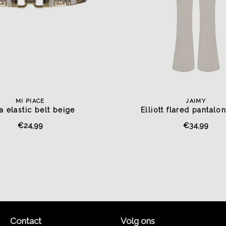
MI PIACE
JAIMY
a elastic belt beige
Elliott flared pantalo
€24,99
€34,99
Contact
Volg ons