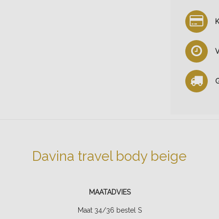
K
V
G
Davina travel body beige
MAATADVIES
Maat 34/36 bestel S