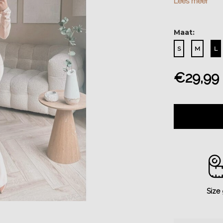
Lees meer
Maat:
S
M
L
€29,99
Size