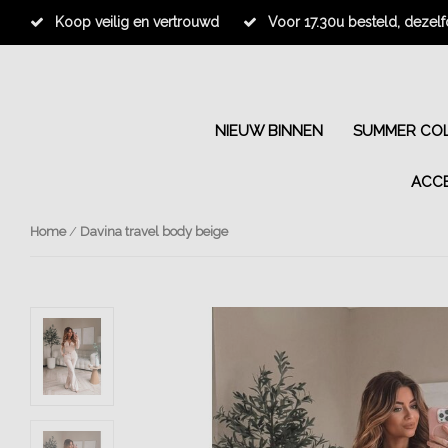
Koop veilig en vertrouwd
Voor 17.30u besteld, dezel
NIEUW BINNEN
SUMMER COL
ACC
Home
/
Davina travel body beige