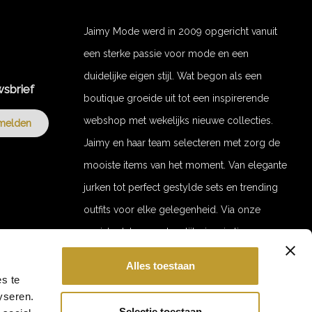
Jaimy Mode werd in 2009 opgericht vanuit
een sterke passie voor mode en een
duidelijke eigen stijl. Wat begon als een
wsbrief
boutique groeide uit tot een inspirerende
webshop met wekelijks nieuwe collecties.
melden
Jaimy en haar team selecteren met zorg de
mooiste items van het moment. Van elegante
jurken tot perfect gestylde sets en trending
outfits voor elke gelegenheid. Via onze
socials delen we dagelijks inspiratie en
stylingvideo’s. Door de jaren heen zijn we
Alles toestaan
uitgegroeid tot een merk met een trouwe
GET 10% OFF YOUR ORDER!
s te
yseren.
Hi babe 💕
klantenkring. Jaimy Mode staat voor stijl,
Ontvang 10% korting op je eerste bestelling.
Selectie toestaan