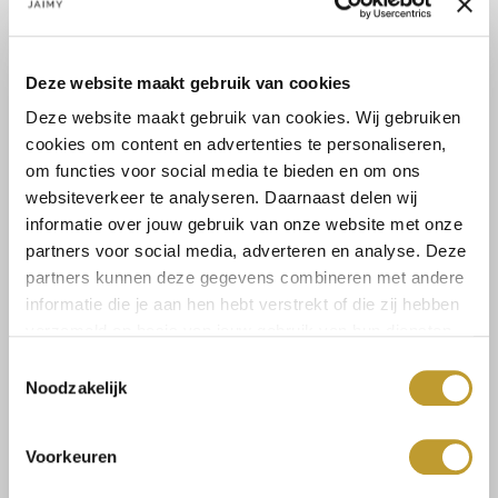
Lees meer
Maat:
Deze website maakt gebruik van cookies
36
37
38
39
40
41
Deze website maakt gebruik van cookies. Wij gebruiken
cookies om content en advertenties te personaliseren,
om functies voor social media te bieden en om ons
websiteverkeer te analyseren. Daarnaast delen wij
Toevoegen aan winkelwagen
informatie over jouw gebruik van onze website met onze
partners voor social media, adverteren en analyse. Deze
partners kunnen deze gegevens combineren met andere
informatie die je aan hen hebt verstrekt of die zij hebben
verzameld op basis van jouw gebruik van hun diensten.
Toestemmingsselectie
Size guide
Verzenden & retourneren
Noodzakelijk
Voorkeuren
Koop veilig en vertrouwd