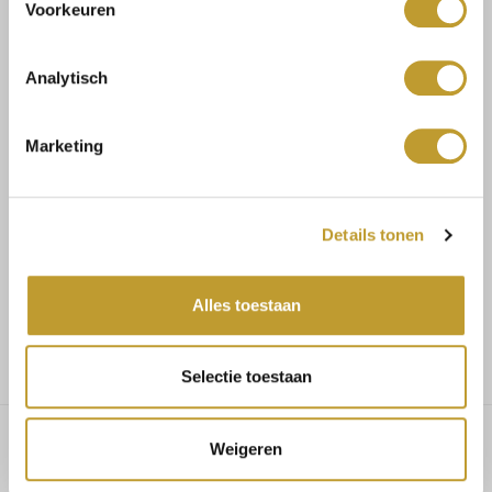
Voorkeuren
Size guide
Verzenden & retourneren
Analytisch
Marketing
Koop veilig en vertrouwd
Details tonen
Voor 17.30u besteld, dezelfde dag verzonden
Alles toestaan
Gratis verzending vanaf €75,-
Selectie toestaan
Weigeren
Daleyza printed wrap playsuit