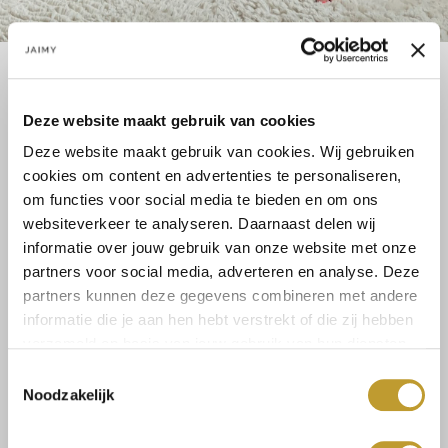
MUSTHAVE ALERT! We zijn helemaal verliefd op dit zomerse
printje! De playsuit heeft een wrap detail waardoor het net een
Deze website maakt gebruik van cookies
jurkje lijkt. De stof heeft een linnen look waardoor hij perfect is
Deze website maakt gebruik van cookies. Wij gebruiken
voor de zomer....
Lees meer
cookies om content en advertenties te personaliseren,
Lees meer
om functies voor social media te bieden en om ons
websiteverkeer te analyseren. Daarnaast delen wij
Maat:
informatie over jouw gebruik van onze website met onze
M
L
partners voor social media, adverteren en analyse. Deze
partners kunnen deze gegevens combineren met andere
informatie die je aan hen hebt verstrekt of die zij hebben
verzameld op basis van jouw gebruik van hun diensten.
Select a size
Toestemmingsselectie
Noodzakelijk