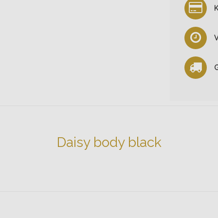
K
V
G
Daisy body black