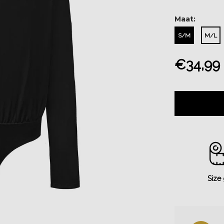
Maat:
S/M
M/L
€34,99
Size