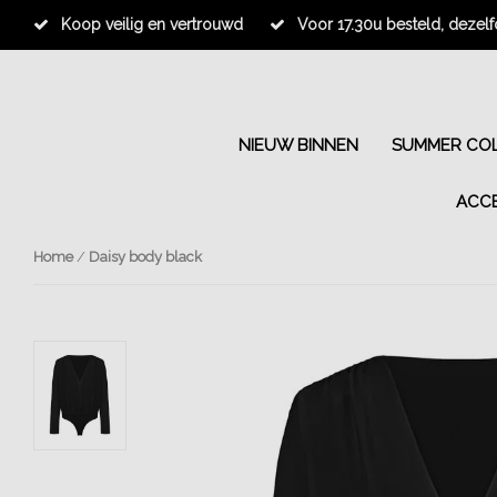
Koop veilig en vertrouwd
Voor 17.30u besteld, dezel
NIEUW BINNEN
SUMMER COL
ACC
Home
/
Daisy body black