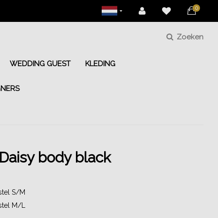
0
Zoeken
WEDDING GUEST
KLEDING
GNERS
Daisy body black
stel S/M
stel M/L