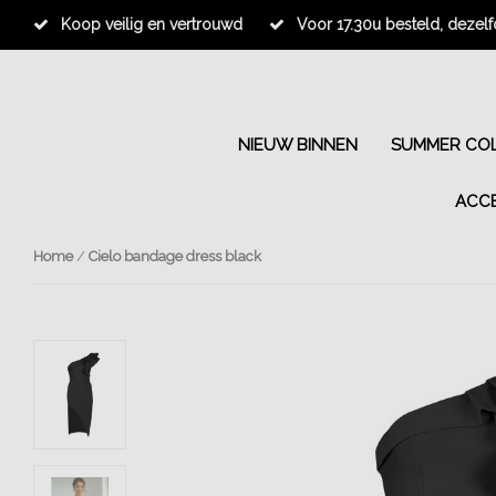
Koop veilig en vertrouwd
Voor 17.30u besteld, dezel
NIEUW BINNEN
SUMMER COL
ACC
Home
/
Cielo bandage dress black