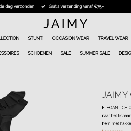
fde dag verzonden
Gratis verzending vanaf €75,-
LECTION
STUNT!
OCCASION WEAR
TRAVEL WEAR
ESSOIRES
SCHOENEN
SALE
SUMMER SALE
DESI
JAIMY
ELEGANT CHIC! 
naar het lichaa
hem met hakken