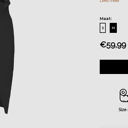
Lees meer
Maat:
S
M
€59,99
Size