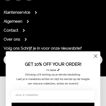
Klantenservice
Algemeen
Contact
Over ons
Volg ons
Schrijf je in voor onze nieuwsbrief
Aanmelden
GET 10% OFF YOUR ORDER!
Hi babe 💕
Ontvang 10% korting op je eerste bestelling.
Laat je e-mailadres achter en blijf als eerste op de hoogte
van nieuwe collecties, acties en events!
© 2026 jaimymode.nl