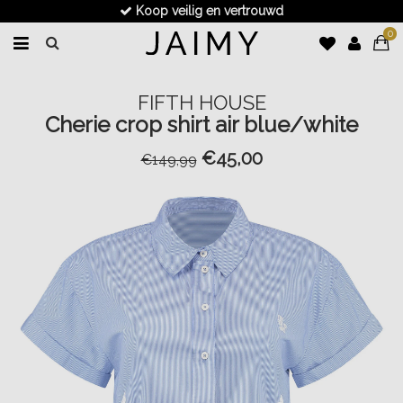
Koop veilig en vertrouwd
0
FIFTH HOUSE
Cherie crop shirt air blue/white
€45,00
€149,99