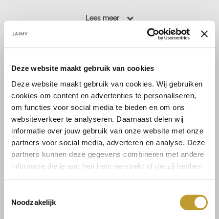
- Semi transparant
Lees meer
- Knoopsluiting en strikkoord
- Elastische tailleband
Maat:
- Non stretch
- Cropped fit...
38
42
Deze website maakt gebruik van cookies
Lees meer
Deze website maakt gebruik van cookies. Wij gebruiken
cookies om content en advertenties te personaliseren,
om functies voor social media te bieden en om ons
Select a size
websiteverkeer te analyseren. Daarnaast delen wij
informatie over jouw gebruik van onze website met onze
partners voor social media, adverteren en analyse. Deze
partners kunnen deze gegevens combineren met andere
informatie die je aan hen hebt verstrekt of die zij hebben
verzameld op basis van jouw gebruik van hun diensten.
Size guide
Verzenden & retourneren
Toestemmingsselectie
Noodzakelijk